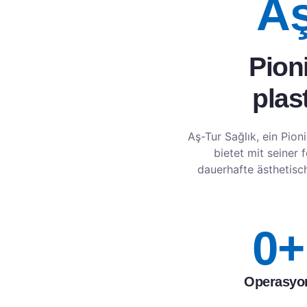
Aş
Pion
plas
Aş-Tur Sağlık, ein Pion
bietet mit seiner
dauerhafte ästhetisc
0
+
Operasyo