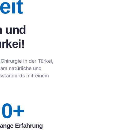
eit
n und
rkei!
Chirurgie in der Türkei,
eam natürliche und
tsstandards mit einem
0
+
lange Erfahrung