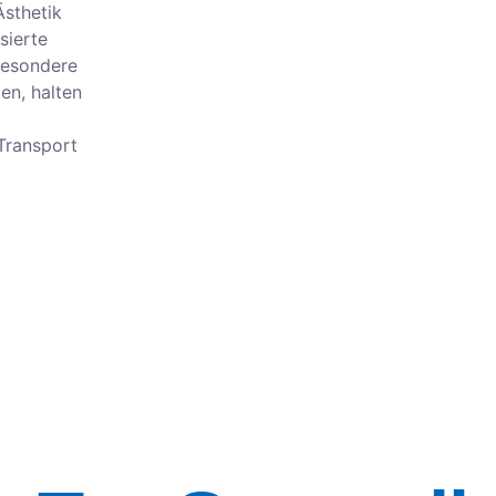
Ästhetik
sierte
besondere
en, halten
Transport